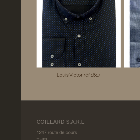
Louis Victor réf 1617
COILLARD S.A.R.L
1247 route de cours
THEL