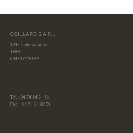
COILLARD S.A.R.L
1247 route de cours
THEL
69470 COURS
Tél. : 04 74 64 81 56
Fax. : 04 74 64 80 59