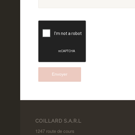
COILLARD S.A.R.L
1247 route de cours