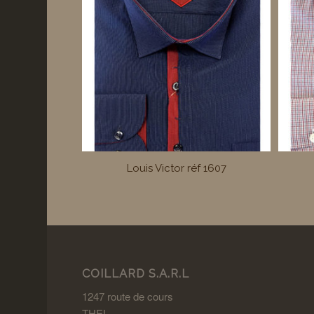
Louis Victor réf 1607
COILLARD S.A.R.L
1247 route de cours
THEL