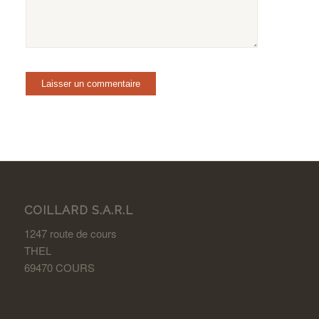
COILLARD S.A.R.L
1247 route de cours
THEL
69470 COURS