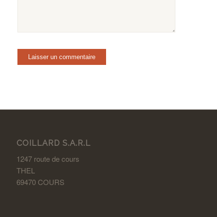
COILLARD S.A.R.L
1247 route de cours
THEL
69470 COURS