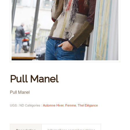
Pull Manel
Pull Manel
UGS :
ND
Catégories :
Automne Hiver
,
Femme
,
Thel Elégance