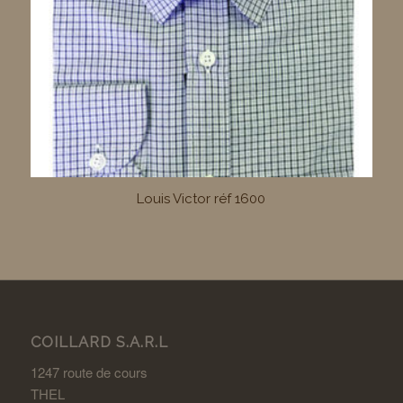
Louis Victor réf 1600
COILLARD S.A.R.L
1247 route de cours
THEL